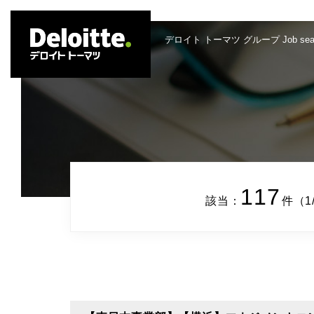
デロイト トーマツ グループ Job sear
117
該当：
件（1