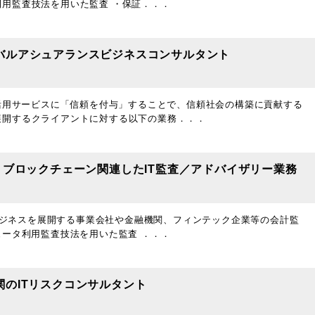
用監査技法を用いた監査 ・保証．．．
バルアシュアランスビジネスコンサルタント
T活用サービスに「信頼を付与」することで、信頼社会の構築に貢献する
展開するクライアントに対する以下の業務．．．
・ブロックチェーン関連したIT監査／アドバイザリー業務
3ビジネスを展開する事業会社や金融機関、フィンテック企業等の会計監
ュータ利用監査技法を用いた監査 ．．．
のITリスクコンサルタント