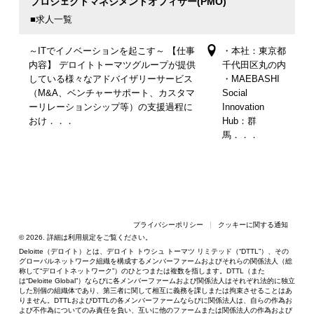
プロジェクトマネジメントオフィサー(PMO)
■求人一覧
～ITでイノベーションを起こす～ 【仕事
・本社：東京都
内容】 デロイトトーマツグループが提供
千代田区丸の内
している様々なアドバイザリーサービス
・MAEBASHI
（M&A、ベンチャーサポート、カスタマ
Social
ーリレーションシップ等）の支援過程に
Innovation
おけ．．．
Hub：群
馬．．．
プライバシーポリシー
クッキーに関する通知
© 2026. 詳細は
利用規定
をご覧ください。
Deloitte（デロイト）とは、デロイト トウシュ トーマツ リミテッド（“DTTL”）、その
グローバルネットワーク組織を構成するメンバーファームおよびそれらの関係法人（総
称して“デロイトネットワーク”）のひとつまたは複数を指します。DTTL（また
は“Deloitte Global”）ならびに各メンバーファームおよび関係法人はそれぞれ法的に独立
した別個の組織体であり、第三者に関して相互に義務を課しまたは拘束させることはあ
りません。DTTLおよびDTTLの各メンバーファームならびに関係法人は、自らの作為お
よび不作為についてのみ責任を負い、互いに他のファームまたは関係法人の作為および