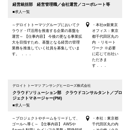
経営統括部 経営管理職／会社運営／コーポレート等
■求人一覧
～デロイトトーマツグループにおいてク
・本社or新東京
ラウド・IT活用を推進する企業の基盤を
オフィス：東京
運営～ 【仕事内容】 今後の更なる事業拡
都千代田区丸の
大を目指すため、基盤となる経営の管理
内 ・リモート
業務を推進していく社員を募集していま
ワーク ※必要
す。 ．．．
に応じて出社い
ただきま
す．．．
デロイト トーマツ アンサングヒーローズ株式会社
クラウドソリューション部 クラウドコンサルタント／プロ
ジェクトマネージャー(PM)
■求人一覧
～プロジェクトやチームをリードして、
・本社：東京都
ゴールへ導く～ 【仕事内容】 AWSや
千代田区丸の内
Azureを利用したインフラ基盤・開発領域
・その他（クラ