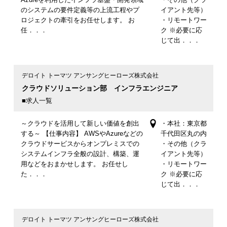
のシステムの要件定義等の上流工程やプ
イアント先等）
ロジェクトの牽引をお任せします。 お
・リモートワー
任．．．
ク ※必要に応
じて出．．．
デロイト トーマツ アンサングヒーローズ株式会社
クラウドソリューション部 インフラエンジニア
■求人一覧
～クラウドを活用して新しい価値を創出
・本社：東京都
する～ 【仕事内容】 AWSやAzureなどの
千代田区丸の内
クラウドサービスからオンプレミスでの
・その他（クラ
システムインフラ全般の設計、構築、運
イアント先等）
用などをおまかせします。 お任せし
・リモートワー
た．．．
ク ※必要に応
じて出．．．
デロイト トーマツ アンサングヒーローズ株式会社