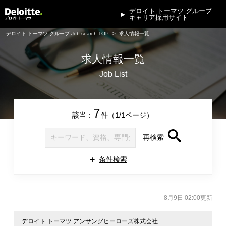
デロイト トーマツ グループ
キャリア採用サイト
デロイト トーマツ グループ Job search TOP
求人情報一覧
求人情報一覧
Job List
7
該当：
件（1/1ページ）
再検索
条件検索
8月9日 02:00更新
デロイト トーマツ アンサングヒーローズ株式会社