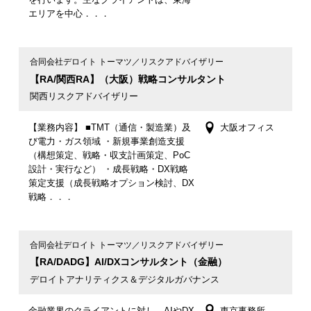
エリアを中心．．．
合同会社デロイト トーマツ／リスクアドバイザリー
【RA/関西RA】（大阪）戦略コンサルタント
関西リスクアドバイザリー
【業務内容】 ■TMT（通信・製造業）及
大阪オフィス
び電力・ガス領域 ・新規事業創造支援
（構想策定、戦略・収支計画策定、PoC
設計・実行など） ・成長戦略・DX戦略
策定支援（成長戦略オプション検討、DX
戦略．．．
合同会社デロイト トーマツ／リスクアドバイザリー
【RA/DADG】AI/DXコンサルタント（金融）
デロイトアナリティクス＆デジタルガバナンス
金融業界のクライアントに対し、AIやDX
東京事務所