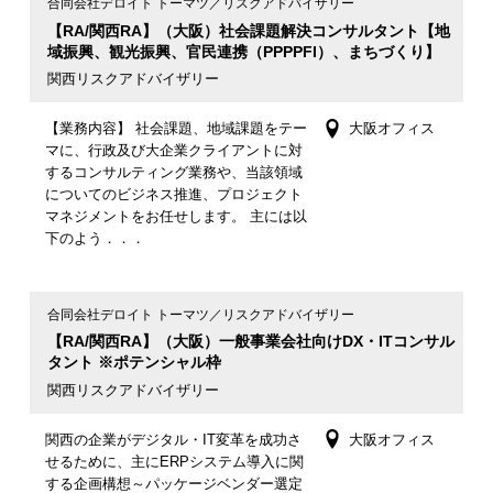
合同会社デロイト トーマツ／リスクアドバイザリー
【RA/関西RA】（大阪）社会課題解決コンサルタント【地
域振興、観光振興、官民連携（PPPPFI）、まちづくり】
関西リスクアドバイザリー
【業務内容】 社会課題、地域課題をテー
大阪オフィス
マに、行政及び大企業クライアントに対
するコンサルティング業務や、当該領域
についてのビジネス推進、プロジェクト
マネジメントをお任せします。 主には以
下のよう．．．
合同会社デロイト トーマツ／リスクアドバイザリー
【RA/関西RA】（大阪）一般事業会社向けDX・ITコンサル
タント ※ポテンシャル枠
関西リスクアドバイザリー
関西の企業がデジタル・IT変革を成功さ
大阪オフィス
せるために、主にERPシステム導入に関
する企画構想～パッケージベンダー選定