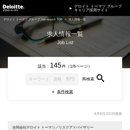
デロイト トーマツ グループ
キャリア採用サイト
デロイト トーマツ グループ Job search TOP
求人情報一覧
求人情報一覧
Job List
145
該当：
件（1/8ページ）
再検索
条件検索
8月9日 02:00更新
合同会社デロイト トーマツ／リスクアドバイザリー