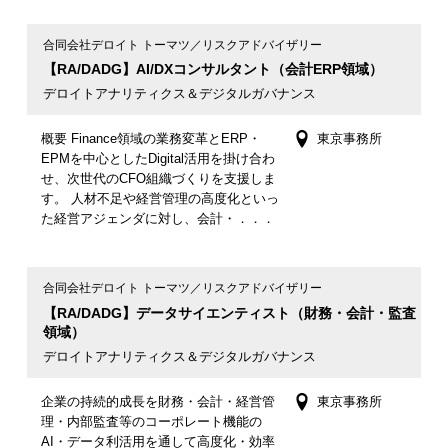
合同会社デロイト トーマツ／リスクアドバイザリー
【RA/DADG】AI/DXコンサルタント（会計ERP領域）
デロイトアナリティクス＆デジタルガバナンス
概要 Finance領域の業務変革とERP・
東京事務所
EPMを中心としたDigital活用を掛け合わ
せ、次世代のCFO組織づくりを支援しま
す。 人材不足や経営管理の高度化といっ
た経営アジェンダに対し、会計・．．．
合同会社デロイト トーマツ／リスクアドバイザリー
【RA/DADG】データサイエンティスト（財務・会計・監査
領域）
デロイトアナリティクス＆デジタルガバナンス
企業の持続的成長を財務・会計・経営管
東京事務所
理・内部監査等のコーポレート機能の
AI・データ利活用を通して高度化・効率