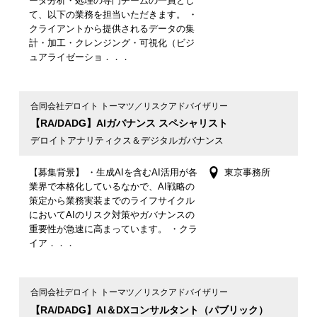
ータ分析・処理の専門チームの一員とし
て、以下の業務を担当いただきます。 ・
クライアントから提供されるデータの集
計・加工・クレンジング・可視化（ビジ
ュアライゼーショ．．．
合同会社デロイト トーマツ／リスクアドバイザリー
【RA/DADG】AIガバナンス スペシャリスト
デロイトアナリティクス＆デジタルガバナンス
【募集背景】 ・生成AIを含むAI活用が各
東京事務所
業界で本格化しているなかで、AI戦略の
策定から業務実装までのライフサイクル
においてAIのリスク対策やガバナンスの
重要性が急速に高まっています。 ・クラ
イア．．．
合同会社デロイト トーマツ／リスクアドバイザリー
【RA/DADG】AI＆DXコンサルタント（パブリック）