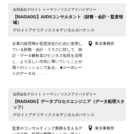
合同会社デロイト トーマツ／リスクアドバイザリー
【RA/DADG】AI/DXコンサルタント（財務・会計・監査領
域）
デロイトアナリティクス＆デジタルガバナンス
企業の経営陣が意思決定のために使用し
東京事務所
ている財務・会計・リスクに対して、統
計・データ解析及びビジネス知見を活用
し、より正しい方向に導いていくことが
我々のミッションである。 ■コーポレー
トのデータ分．．．
合同会社デロイト トーマツ／リスクアドバイザリー
【RA/DADG】データプロセスエンジニア（データ処理スタ
ッフ）
デロイトアナリティクス＆デジタルガバナンス
監査やコンサルティング業務を支えるデ
東京事務所