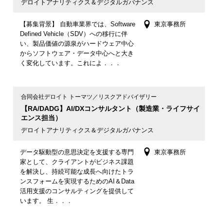
デロイトアナリティクス＆デジタルガバナンス
【募集背景】 自動車業界では、Software
東京事務所
Defined Vehicle（SDV）への移行に伴
い、製品価値の源泉がハードウェア中心
からソフトウェア・データ中心へと大き
く変化しています。これによ．．．
合同会社デロイト トーマツ／リスクアドバイザリー
【RA/DADG】AI/DXコンサルタント（製造業・ライフサイ
エンス担当）
デロイトアナリティクス＆デジタルガバナンス
データ駆動型の意思決定を支援する専門
東京事務所
家として、クライアントがビジネス課題
を解決し、持続可能な成長へ向けたトラ
ンスフォームを実現するためのAI＆Data
活用支援のコンサルティングを提供して
います。 生．．．