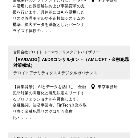
を活用した課題解決および事業変革の支
援を行います。具体的にはAIを活用した
リスク管理モデルや不正検知システムの
構築、顧客データを基盤としたパーソナ
ライズド体験の．．．
合同会社デロイト トーマツ／リスクアドバイザリー
【RA/DADG】AI/DXコンサルタント（AML/CFT・金融犯罪
対策領域）
デロイトアナリティクス＆デジタルガバナンス
【募集背景】 AIとデータを活用し、金融
東京事務所
犯罪対策の高度化と意思決定をリードす
るプロフェッショナルを募集します。 ・
金融機関、決済事業者、FinTech企業を取
り巻く金融犯罪リスクは年々高度
化・．．．